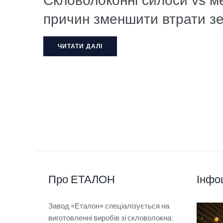
Скловолоконні силоси vs ме
причин зменшити втрати з
ЧИТАТИ ДАЛІ
Про ЕТАЛОН
Інфо
Завод «Еталон» спеціалізується на
виготовленні виробів зі скловолокна: