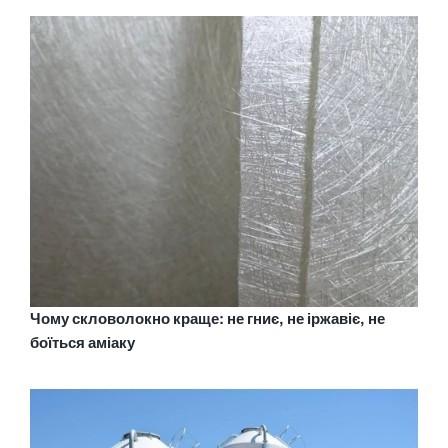
Чому скловолокно краще: не гниє, не іржавіє, не
боїться аміаку