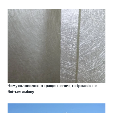
Чому скловолокно краще: не гниє, не іржавіє, не
боїться аміаку