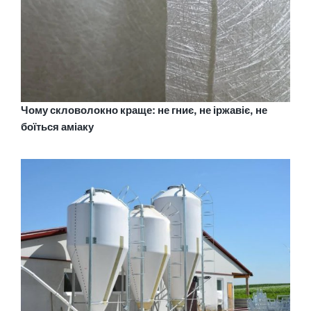
Чому скловолокно краще: не гниє, не іржавіє, не
боїться аміаку