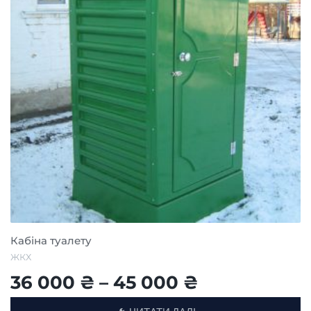
Кабіна туалету
ЖКХ
36 000
₴
–
45 000
₴