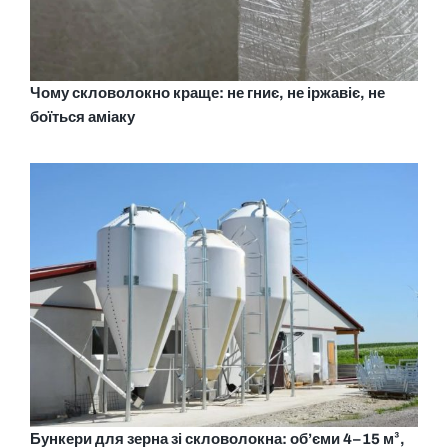
Чому скловолокно краще: не гниє, не іржавіє, не
боїться аміаку
Бункери для зерна зі скловолокна: об’єми 4–15 м³,